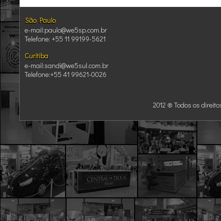
São Paulo
São Paulo
e-mail:paulo@we5sp.com.br
Telefone: +55 11 99199-5621
Curitiba
Curitiba
e-mail:sandi@we5sul.com.br
Telefone:+55 41 99621-0026
2012 ® Todos os direit