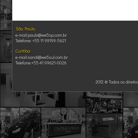
São Paulo
São Paulo
e-mail:paulo@we5sp.com.br
Telefone: +55 11 99199-5621
Curitiba
Curitiba
e-mail:sandi@we5sul.com.br
Telefone:+55 41 99621-0026
2012 ® Todos os direit